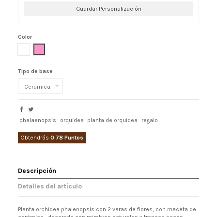
Guardar Personalización
Color
Blanco
Rosa
Tipo de base
phalaenopsis
orquidea
planta de orquidea
regalo
Obtendrás
0.78 Puntos
Descripción
Detalles del artículo
Planta orchidea phalenopsis con 2 varas de flores, con maceta de
cerámica , decorada con mimbres naturales y troncos secos.