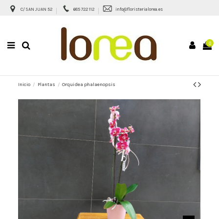
C/ SAN JUAN 52
685 722 112
info@floristerialorea.es
0
Inicio
Plantas
Orquidea phalaenopsis