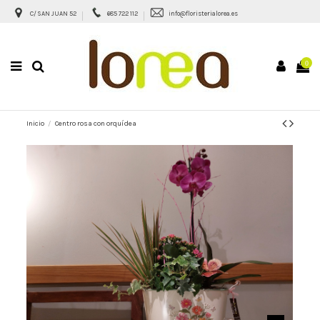
C/ SAN JUAN 52
685 722 112
info@floristerialorea.es
0
Inicio
Centro rosa con orquídea