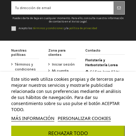
Puedes darte de baja en cualquier momento. Para ello, consulte nuestra información
de contacto en el Aviso Legal.
Acepto los
términos y condiciones
y la
política de privacidad
Nuestras
Zona para
Contacto
políticas
clientes
Floristería y
Términos y
Iniciar sesión
Herboristería Lorea
condiciones
Mi cuenta
C/ San Juan 52 bj
Política de
31800 Altsasu /
Historial de
Este sitio web utiliza cookies propias y de terceros para
privacidad
Alsasua (Navarra)
pedidos
mejorar nuestros servicios y mostrarle publicidad
948 467 426
Aviso legal
Tarjeta
relacionada con sus preferencias mediante el análisis
Política de
Floristería
de sus hábitos de navegación. Para dar su
info@floristerialorea.es
cookies
Lorea
consentimiento sobre su uso pulse el botón ACEPTAR
Accesibilidad
Contacte con
TODO.
nosotros
MÁS INFORMACIÓN
PERSONALIZAR COOKIES
RECHAZAR TODO