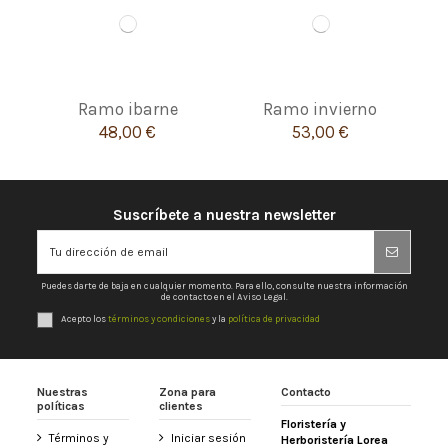
Ramo ibarne
Ramo invierno
48,00 €
53,00 €
Suscríbete a nuestra newsletter
Puedes darte de baja en cualquier momento. Para ello, consulte nuestra información
de contacto en el Aviso Legal.
Acepto los
términos y condiciones
y la
política de privacidad
Nuestras
Zona para
Contacto
políticas
clientes
Floristería y
Términos y
Iniciar sesión
Herboristería Lorea