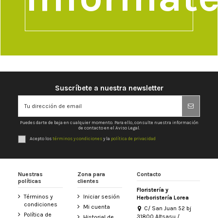
Suscríbete a nuestra newsletter
Puedes darte de baja en cualquier momento. Para ello, consulte nuestra información
de contacto en el Aviso Legal.
Acepto los
términos y condiciones
y la
política de privacidad
Nuestras
Zona para
Contacto
políticas
clientes
Floristería y
Términos y
Iniciar sesión
Herboristería Lorea
condiciones
Mi cuenta
C/ San Juan 52 bj
Política de
31800 Altsasu /
Historial de