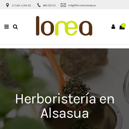
C/ SAN JUAN 52
685 722 112
info@floristerialorea.es
0
Herboristería en
Alsasua