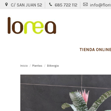
C/ SAN JUAN 52
685 722 112
info@flori
TIENDA ONLIN
Inicio
Plantas
Bilbergia