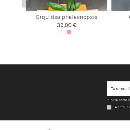
Orquidea phalaenopsis
39,00 €
Puedes darte d
Acepto lo