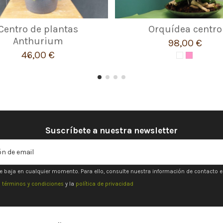
Centro de plantas
Orquídea centro
Anthurium
98,00 €
46,00 €
Suscríbete a nuestra newsletter
e baja en cualquier momento. Para ello, consulte nuestra información de contacto en 
s
términos y condiciones
y la
política de privacidad