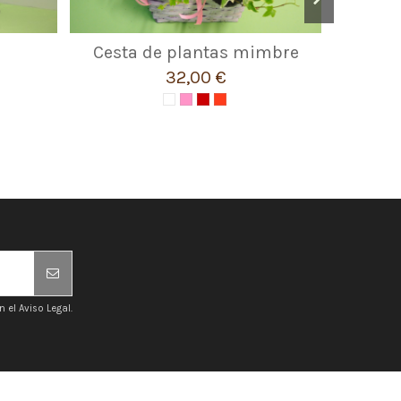
Cesta de plantas mimbre
Centr
32,00 €
el Aviso Legal.