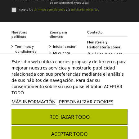
de contacto en el Aviso Legal.
Acepto los
términos y condiciones
y la
política de privacidad
Nuestras
Zona para
Contacto
políticas
clientes
Floristería y
Términos y
Iniciar sesión
Herboristería Lorea
condiciones
Mi cuenta
C/ San Juan 52 bj
Política de
31800 Altsasu /
Historial de
Este sitio web utiliza cookies propias y de terceros para
privacidad
Alsasua (Navarra)
pedidos
mejorar nuestros servicios y mostrarle publicidad
948 467 426
Aviso legal
Tarjeta
relacionada con sus preferencias mediante el análisis
Política de
Floristería
de sus hábitos de navegación. Para dar su
info@floristerialorea.es
cookies
Lorea
consentimiento sobre su uso pulse el botón ACEPTAR
Accesibilidad
Contacte con
TODO.
nosotros
MÁS INFORMACIÓN
PERSONALIZAR COOKIES
RECHAZAR TODO
© Todos los derechos reservados - Powered by
bytefactory
Añadir al carrito
ACEPTAR TODO