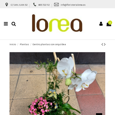
C/ SAN JUAN 52
685 722 112
info@floristerialorea.es
0
Inicio
Plantas
Centro plantas con orquídea