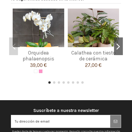
Orquidea
Calathea con tiesto
A
phalaenopsis
de cerámica
39,00 €
27,00 €
Suscríbete a nuestra newsletter
Puedes darte de baja en cualquier momento. Para ello, consulte nuestra información