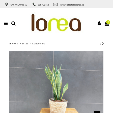
C/ SAN JUAN 52
685 722 112
info@floristerialorea.es
0
Inicio
Plantas
Sanseviera