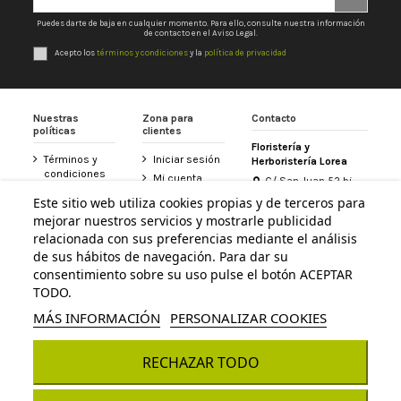
Puedes darte de baja en cualquier momento. Para ello, consulte nuestra información
de contacto en el Aviso Legal.
Acepto los
términos y condiciones
y la
política de privacidad
Nuestras
Zona para
Contacto
políticas
clientes
Floristería y
Términos y
Iniciar sesión
Herboristería Lorea
condiciones
Mi cuenta
C/ San Juan 52 bj
Política de
31800 Altsasu /
Historial de
Este sitio web utiliza cookies propias y de terceros para
privacidad
Alsasua (Navarra)
pedidos
mejorar nuestros servicios y mostrarle publicidad
948 467 426
Aviso legal
Tarjeta
relacionada con sus preferencias mediante el análisis
Política de
Floristería
de sus hábitos de navegación. Para dar su
info@floristerialorea.es
cookies
Lorea
consentimiento sobre su uso pulse el botón ACEPTAR
Accesibilidad
Contacte con
TODO.
nosotros
MÁS INFORMACIÓN
PERSONALIZAR COOKIES
RECHAZAR TODO
© Todos los derechos reservados - Powered by
bytefactory
Añadir al carrito