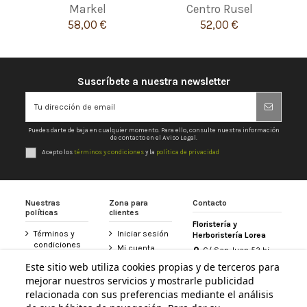
Markel
Centro Rusel
58,00 €
52,00 €
Suscríbete a nuestra newsletter
Puedes darte de baja en cualquier momento. Para ello, consulte nuestra información
de contacto en el Aviso Legal.
Acepto los
términos y condiciones
y la
política de privacidad
Nuestras
Zona para
Contacto
políticas
clientes
Floristería y
Términos y
Iniciar sesión
Herboristería Lorea
condiciones
Mi cuenta
C/ San Juan 52 bj
Política de
31800 Altsasu /
Historial de
Este sitio web utiliza cookies propias y de terceros para
privacidad
Alsasua (Navarra)
pedidos
mejorar nuestros servicios y mostrarle publicidad
948 467 426
Aviso legal
Tarjeta
relacionada con sus preferencias mediante el análisis
Política de
Floristería