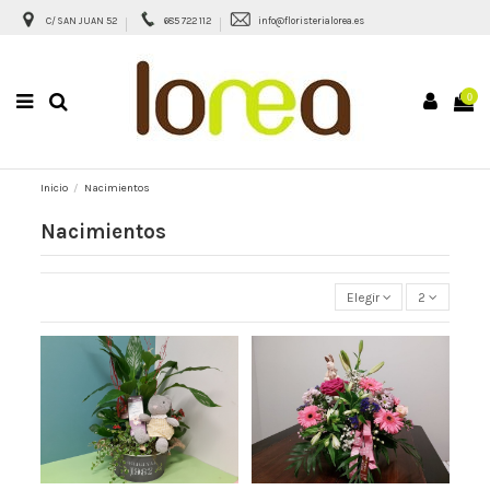
C/ SAN JUAN 52
685 722 112
info@floristerialorea.es
0
Inicio
Nacimientos
Nacimientos
Elegir
2