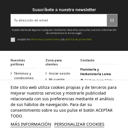
Suscríbete a nuestra newsletter
Puedes darte de baja en cualquier momento. Para ello, consulte nuestra información
de contacto en el Aviso Legal.
Acepto los
términos y condiciones
y la
política de privacidad
Nuestras
Zona para
Contacto
políticas
clientes
Floristería y
Términos y
Iniciar sesión
Herboristería Lorea
condiciones
Mi cuenta
C/ San Juan 52 bj
Política de
31800 Altsasu /
Historial de
Este sitio web utiliza cookies propias y de terceros para
privacidad
Alsasua (Navarra)
pedidos
mejorar nuestros servicios y mostrarle publicidad
948 467 426
Aviso legal
Tarjeta
relacionada con sus preferencias mediante el análisis
Política de
Floristería
de sus hábitos de navegación. Para dar su
info@floristerialorea.es
cookies
Lorea
consentimiento sobre su uso pulse el botón ACEPTAR
Accesibilidad
Contacte con
TODO.
nosotros
MÁS INFORMACIÓN
PERSONALIZAR COOKIES