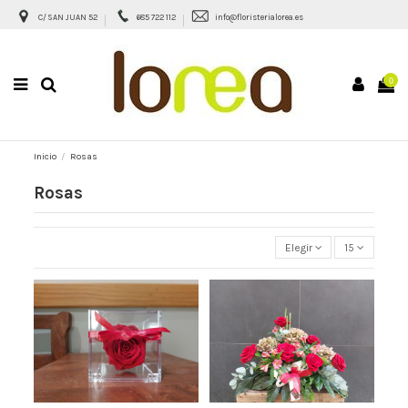
C/ SAN JUAN 52
685 722 112
info@floristerialorea.es
0
Inicio
Rosas
Rosas
Elegir
15