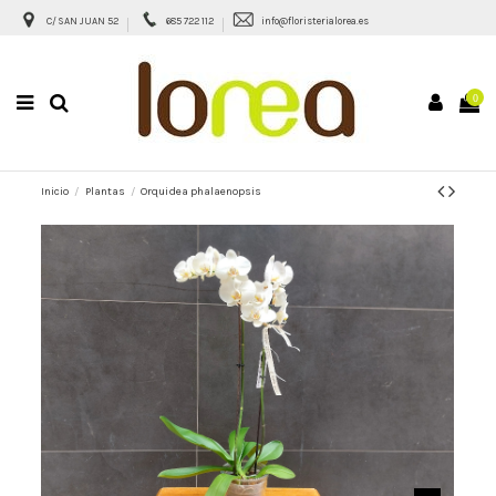
C/ SAN JUAN 52
685 722 112
info@floristerialorea.es
0
Inicio
Plantas
Orquidea phalaenopsis