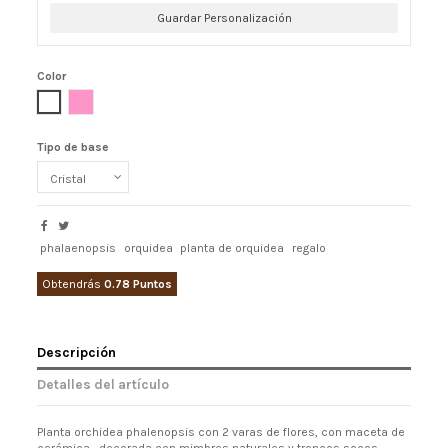
Guardar Personalización
Color
Blanco
Rosa
Tipo de base
phalaenopsis
orquidea
planta de orquidea
regalo
Obtendrás
0.78 Puntos
Descripción
Detalles del artículo
Planta orchidea phalenopsis con 2 varas de flores, con maceta de
cerámica , decorada con mimbres naturales y troncos secos.