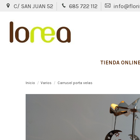
C/ SAN JUAN 52
685 722 112
info@flori
TIENDA ONLIN
Inicio
Varios
Carrusel porta velas