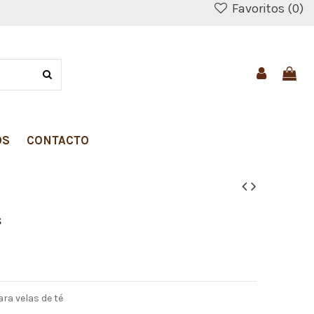
Favoritos (
0
)
OS
CONTACTO
s
ra velas de té