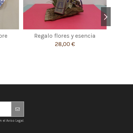
ore
Regalo flores y esencia
Kokeda
28,00 €
el Aviso Legal.