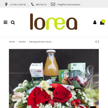
C/ SAN JUAN 52
685 722 112
info@floristerialorea.es
0
Inicio
Varios
Desayuno con rosas