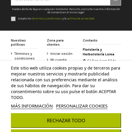
Puedes darte de baja en cualquier momento. Para ello, consulte nuestra información
de contacto en el Aviso Legal.
Acepto los
términos y condiciones
y la
política de privacidad
Nuestras
Zona para
Contacto
políticas
clientes
Floristería y
Términos y
Iniciar sesión
Herboristería Lorea
condiciones
Mi cuenta
C/ San Juan 52 bj
Política de
31800 Altsasu /
Historial de
Este sitio web utiliza cookies propias y de terceros para
privacidad
Alsasua (Navarra)
pedidos
mejorar nuestros servicios y mostrarle publicidad
948 467 426
Aviso legal
Tarjeta
relacionada con sus preferencias mediante el análisis
Política de
Floristería
de sus hábitos de navegación. Para dar su
info@floristerialorea.es
cookies
Lorea
consentimiento sobre su uso pulse el botón ACEPTAR
Accesibilidad
Contacte con
TODO.
nosotros
MÁS INFORMACIÓN
PERSONALIZAR COOKIES
RECHAZAR TODO
© Todos los derechos reservados - Powered by
bytefactory