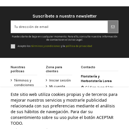
Suscríbete a nuestra newsletter
Puedes darte de baja en cualquier momento. Para ello, consulte nuestra información
de contacto en el Aviso Legal.
Acepto los
términos y condiciones
y la
política de privacidad
Nuestras
Zona para
Contacto
políticas
clientes
Floristería y
Términos y
Iniciar sesión
Herboristería Lorea
condiciones
Mi cuenta
C/ San Juan 52 bj
Política de
31800 Altsasu /
Historial de
Este sitio web utiliza cookies propias y de terceros para
privacidad
Alsasua (Navarra)
pedidos
mejorar nuestros servicios y mostrarle publicidad
948 467 426
Aviso legal
Tarjeta
relacionada con sus preferencias mediante el análisis
Política de
Floristería
de sus hábitos de navegación. Para dar su
info@floristerialorea.es
cookies
Lorea
consentimiento sobre su uso pulse el botón ACEPTAR
Accesibilidad
Contacte con
TODO.
nosotros