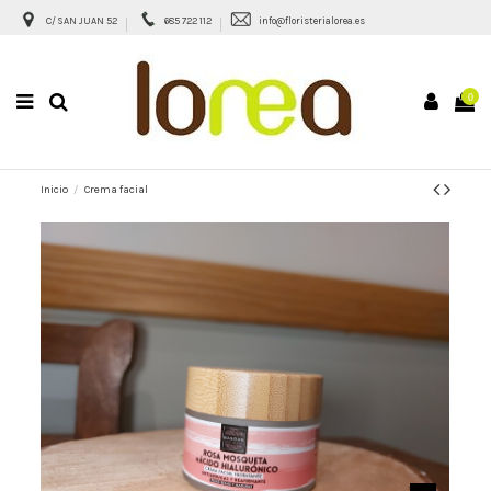
C/ SAN JUAN 52
685 722 112
info@floristerialorea.es
0
Inicio
Crema facial