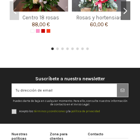
Centro 18 rosas
Rosas y hortensias
Ra
88,00 €
60,00 €
Suscríbete a nuestra newsletter
Puedes darte de baja en cualquier momento. Para ello, consulte nuestra información
de contacto en el Aviso Legal.
Acepto los
términos y condiciones
y la
política de privacidad
Nuestras
Zona para
Contacto
políticas
clientes