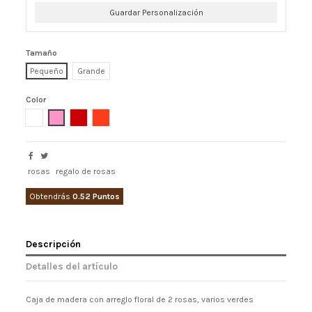
Guardar Personalización
Tamaño
Pequeño
Grande
Color
Blanco
Rosa
Rojo
Naranja
rosas
regalo de rosas
Obtendrás
0.52 Puntos
Descripción
Detalles del artículo
Caja de madera con arreglo floral de 2 rosas, varios verdes