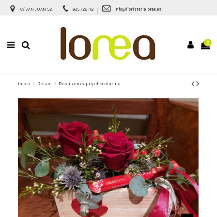
C/ SAN JUAN 52
685 722 112
info@floristerialorea.es
0
Inicio
Rosas
Rosas en caja y chocolatina