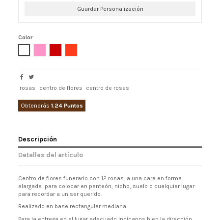
Guardar Personalización
Color
Blanco
Rosa
Rojo
Naranja
rosas
centro de flores
centro de rosas
Obtendrás
1.24 Puntos
Descripción
Detalles del artículo
Centro de flores funerario con 12 rosas a una cara en forma
alargada para colocar en panteón, nicho, suelo o cualquier lugar
para recordar a un ser querido.
Realizado en base rectangular mediana.
Para la entrega en el lugar adecuado indícanos bien la dirección .