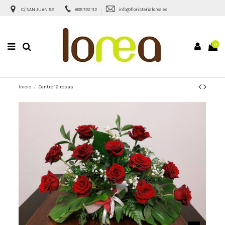
C/ SAN JUAN 52
685 722 112
info@floristerialorea.es
0
Inicio
Centro 12 rosas