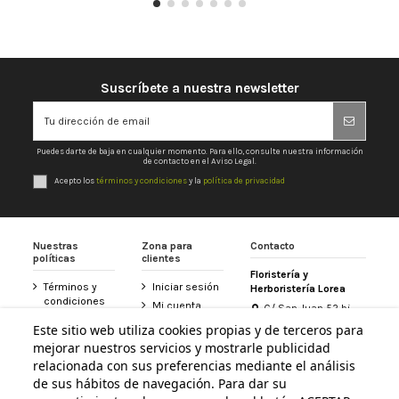
Suscríbete a nuestra newsletter
Puedes darte de baja en cualquier momento. Para ello, consulte nuestra información
de contacto en el Aviso Legal.
Acepto los
términos y condiciones
y la
política de privacidad
Nuestras
Zona para
Contacto
políticas
clientes
Floristería y
Términos y
Iniciar sesión
Herboristería Lorea
condiciones
Mi cuenta
C/ San Juan 52 bj
Política de
31800 Altsasu /
Historial de
Este sitio web utiliza cookies propias y de terceros para
privacidad
Alsasua (Navarra)
pedidos
mejorar nuestros servicios y mostrarle publicidad
948 467 426
Aviso legal
Tarjeta
relacionada con sus preferencias mediante el análisis
Política de
Floristería
de sus hábitos de navegación. Para dar su
info@floristerialorea.es
cookies
Lorea