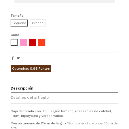
Tamaño
Pequeño
Grande
Color
Blanco
Rosa
Rojo
Naranja
Obtendrás
0.96 Puntos
Descripción
Detalles del artículo
Caja decorada con 3 o 5 según tamaño, rosas rojas de calidad,
lilium, hiperycum y verdes varios.
Con un tamaño de 25cm de largo x 12cm de ancho y unos 55cm de
alto.