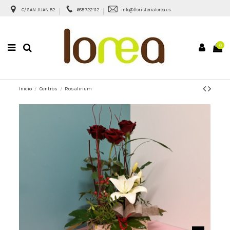
C/ SAN JUAN 52
685 722 112
info@floristerialorea.es
0
Inicio
Centros
Rosalirium