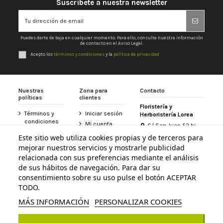
Suscríbete a nuestra newsletter
Puedes darte de baja en cualquier momento. Para ello, consulte nuestra información
de contacto en el Aviso Legal.
Acepto los
términos y condiciones
y la
política de privacidad
Nuestras
Zona para
Contacto
políticas
clientes
Floristería y
Términos y
Iniciar sesión
Herboristería Lorea
condiciones
Mi cuenta
C/ San Juan 52 bj
Política de
31800 Altsasu /
Historial de
Este sitio web utiliza cookies propias y de terceros para
privacidad
Alsasua (Navarra)
pedidos
mejorar nuestros servicios y mostrarle publicidad
948 467 426
Aviso legal
Tarjeta
relacionada con sus preferencias mediante el análisis
Política de
Floristería
de sus hábitos de navegación. Para dar su
info@floristerialorea.es
cookies
Lorea
consentimiento sobre su uso pulse el botón ACEPTAR
Accesibilidad
Contacte con
TODO.
nosotros
MÁS INFORMACIÓN
PERSONALIZAR COOKIES