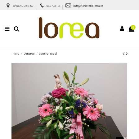
C/ SAN JUAN 52
685 722 112
info@floristerialorea.es
0
Inicio
Centros
Centro Rusel