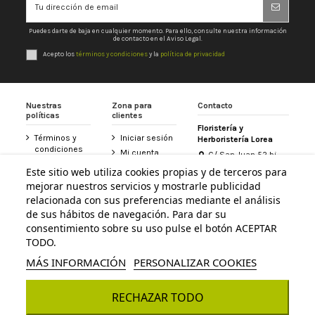
Puedes darte de baja en cualquier momento. Para ello, consulte nuestra información
de contacto en el Aviso Legal.
Acepto los
términos y condiciones
y la
política de privacidad
Nuestras
Zona para
Contacto
políticas
clientes
Floristería y
Términos y
Iniciar sesión
Herboristería Lorea
condiciones
Mi cuenta
C/ San Juan 52 bj
Política de
31800 Altsasu /
Historial de
Este sitio web utiliza cookies propias y de terceros para
privacidad
Alsasua (Navarra)
pedidos
mejorar nuestros servicios y mostrarle publicidad
948 467 426
Aviso legal
Tarjeta
relacionada con sus preferencias mediante el análisis
Política de
Floristería
de sus hábitos de navegación. Para dar su
info@floristerialorea.es
cookies
Lorea
consentimiento sobre su uso pulse el botón ACEPTAR
Accesibilidad
Contacte con
TODO.
nosotros
MÁS INFORMACIÓN
PERSONALIZAR COOKIES
RECHAZAR TODO
© Todos los derechos reservados - Powered by
bytefactory