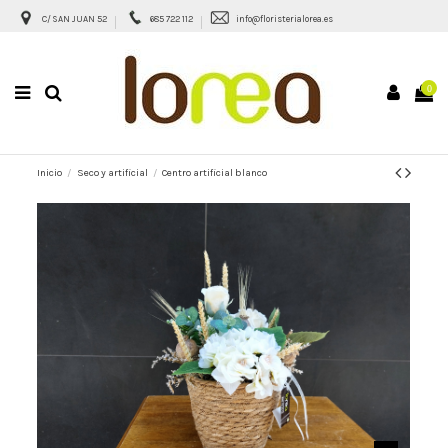
C/ SAN JUAN 52
685 722 112
info@floristerialorea.es
0
Inicio
Seco y artificial
Centro artificial blanco