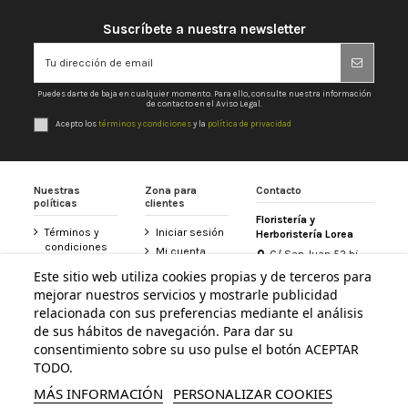
Suscríbete a nuestra newsletter
Puedes darte de baja en cualquier momento. Para ello, consulte nuestra información
de contacto en el Aviso Legal.
Acepto los
términos y condiciones
y la
política de privacidad
Nuestras
Zona para
Contacto
políticas
clientes
Floristería y
Términos y
Iniciar sesión
Herboristería Lorea
condiciones
Mi cuenta
C/ San Juan 52 bj
Política de
31800 Altsasu /
Historial de
Este sitio web utiliza cookies propias y de terceros para
privacidad
Alsasua (Navarra)
pedidos
mejorar nuestros servicios y mostrarle publicidad
948 467 426
Aviso legal
Tarjeta
relacionada con sus preferencias mediante el análisis
Política de
Floristería
de sus hábitos de navegación. Para dar su
info@floristerialorea.es
cookies
Lorea
consentimiento sobre su uso pulse el botón ACEPTAR
Accesibilidad
Contacte con
TODO.
nosotros
MÁS INFORMACIÓN
PERSONALIZAR COOKIES