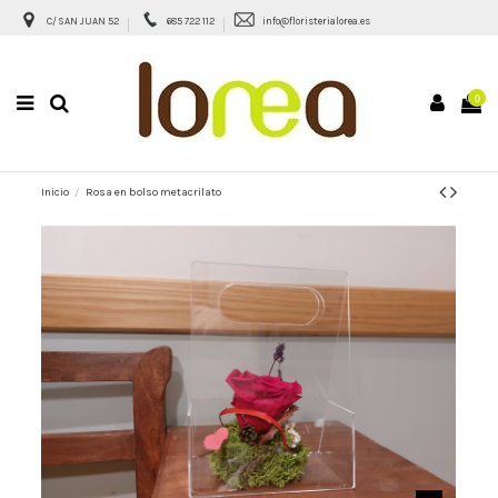
C/ SAN JUAN 52
685 722 112
info@floristerialorea.es
0
Inicio
Rosa en bolso metacrilato