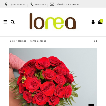
C/ SAN JUAN 52
685 722 112
info@floristerialorea.es
0
Inicio
Ramos
Ramo 24 rosas