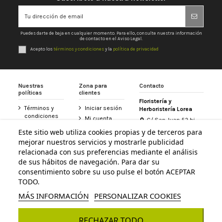
Puedes darte de baja en cualquier momento. Para ello, consulte nuestra información
de contacto en el Aviso Legal.
Acepto los
términos y condiciones
y la
política de privacidad
Nuestras
Zona para
Contacto
políticas
clientes
Floristería y
Términos y
Iniciar sesión
Herboristería Lorea
condiciones
Mi cuenta
C/ San Juan 52 bj
Política de
31800 Altsasu /
Historial de
Este sitio web utiliza cookies propias y de terceros para
privacidad
Alsasua (Navarra)
pedidos
mejorar nuestros servicios y mostrarle publicidad
948 467 426
Aviso legal
Tarjeta
relacionada con sus preferencias mediante el análisis
Política de
Floristería
de sus hábitos de navegación. Para dar su
info@floristerialorea.es
cookies
Lorea
consentimiento sobre su uso pulse el botón ACEPTAR
Accesibilidad
Contacte con
TODO.
nosotros
MÁS INFORMACIÓN
PERSONALIZAR COOKIES
RECHAZAR TODO