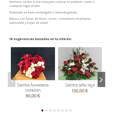
Hermoso centro a una cara para colocar en panteón, suelo o
cualquier lugar visible.
Realizado en base rectangular o redonda grande.
Blanco con flores de lilium , rosas , crisantemo anastasia,
paniculata y hojas de aralia
16 sugerencias basadas en tu interés:
Centro funerario
Centro alto rojo
C
corazon
130,00 €
90,00 €