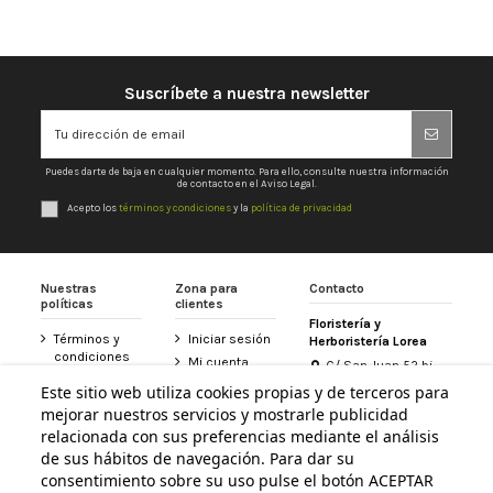
Suscríbete a nuestra newsletter
Puedes darte de baja en cualquier momento. Para ello, consulte nuestra información
de contacto en el Aviso Legal.
Acepto los
términos y condiciones
y la
política de privacidad
Nuestras
Zona para
Contacto
políticas
clientes
Floristería y
Términos y
Iniciar sesión
Herboristería Lorea
condiciones
Mi cuenta
C/ San Juan 52 bj
Política de
31800 Altsasu /
Historial de
Este sitio web utiliza cookies propias y de terceros para
privacidad
Alsasua (Navarra)
pedidos
mejorar nuestros servicios y mostrarle publicidad
948 467 426
Aviso legal
Tarjeta
relacionada con sus preferencias mediante el análisis
Política de
Floristería
de sus hábitos de navegación. Para dar su
info@floristerialorea.es
cookies
Lorea
consentimiento sobre su uso pulse el botón ACEPTAR
Accesibilidad
Contacte con