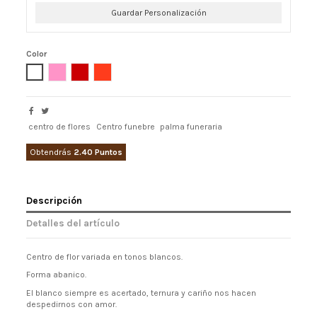
Guardar Personalización
Color
Blanco
Rosa
Rojo
Naranja
centro de flores
Centro funebre
palma funeraria
Obtendrás
2.40 Puntos
Descripción
Detalles del artículo
Centro de flor variada en tonos blancos.
Forma abanico.
El blanco siempre es acertado, ternura y cariño nos hacen
despedirnos con amor.