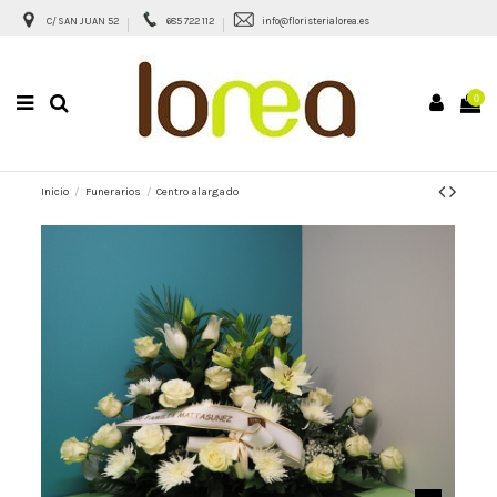
C/ SAN JUAN 52
685 722 112
info@floristerialorea.es
0
Inicio
Funerarios
Centro alargado